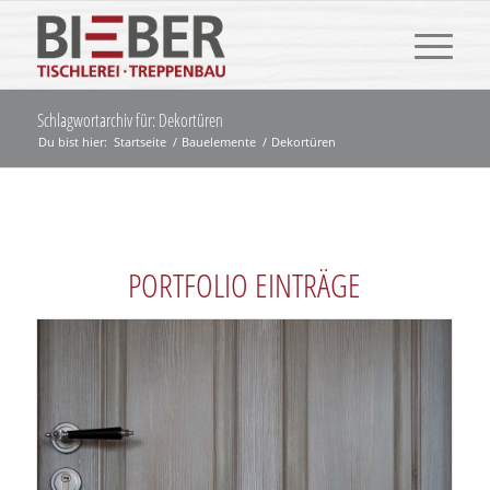
Schlagwortarchiv für: Dekortüren
Du bist hier:
Startseite
/
Bauelemente
/
Dekortüren
PORTFOLIO EINTRÄGE