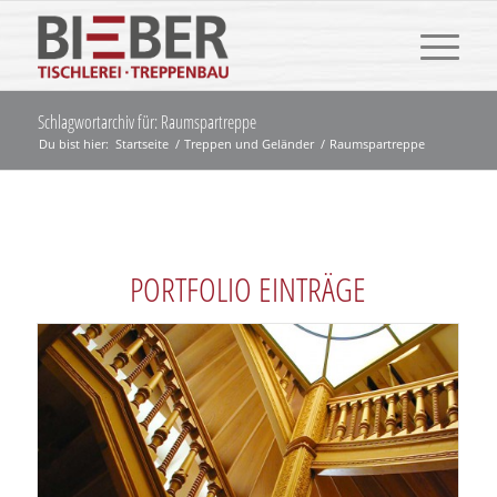
Schlagwortarchiv für: Raumspartreppe
Du bist hier:
Startseite
/
Treppen und Geländer
/
Raumspartreppe
PORTFOLIO EINTRÄGE