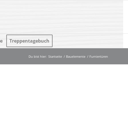
e
Treppentagebuch
Du bist hier:
Startseite
/
Bauelemente
/
Furniertüren